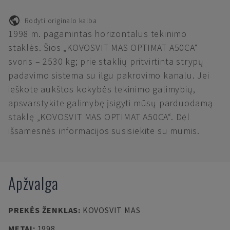
Rodyti originalo kalba
1998 m. pagamintas horizontalus tekinimo
staklės. Šios „KOVOSVIT MAS OPTIMAT A50CA“
svoris – 2530 kg; prie staklių pritvirtinta strypų
padavimo sistema su ilgu pakrovimo kanalu. Jei
ieškote aukštos kokybės tekinimo galimybių,
apsvarstykite galimybę įsigyti mūsų parduodamą
staklę „KOVOSVIT MAS OPTIMAT A50CA“. Dėl
išsamesnės informacijos susisiekite su mumis.
Apžvalga
PREKĖS ŽENKLAS
:
KOVOSVIT MAS
METAI
:
1998