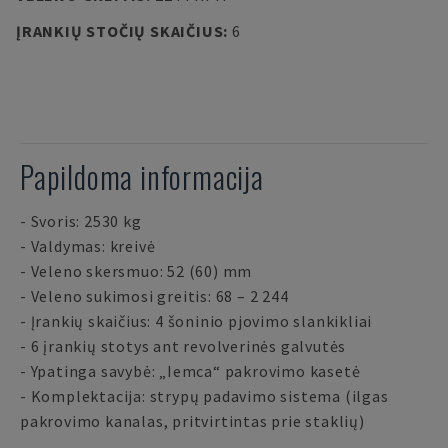
ĮRANKIŲ STOČIŲ SKAIČIUS
:
6
Papildoma informacija
- Svoris: 2530 kg
- Valdymas: kreivė
- Veleno skersmuo: 52 (60) mm
- Veleno sukimosi greitis: 68 – 2 244
- Įrankių skaičius: 4 šoninio pjovimo slankikliai
- 6 įrankių stotys ant revolverinės galvutės
- Ypatinga savybė: „Iemca“ pakrovimo kasetė
- Komplektacija: strypų padavimo sistema (ilgas
pakrovimo kanalas, pritvirtintas prie staklių)