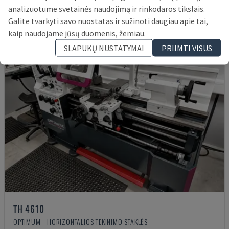
analizuotume svetainės naudojimą ir rinkodaros tikslais.
Galite tvarkyti savo nuostatas ir sužinoti daugiau apie tai,
kaip naudojame jūsų duomenis, žemiau.
SLAPUKŲ NUSTATYMAI
PRIIMTI VISUS
TH 4610
OPTIMUM - HORIZONTALIOS TEKINIMO STAKLĖS