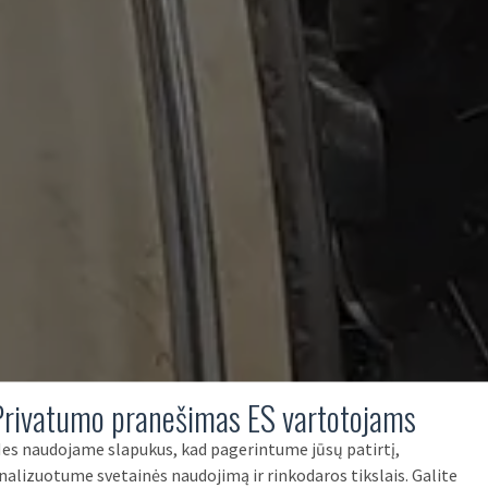
Privatumo pranešimas ES vartotojams
es naudojame slapukus, kad pagerintume jūsų patirtį,
nalizuotume svetainės naudojimą ir rinkodaros tikslais. Galite