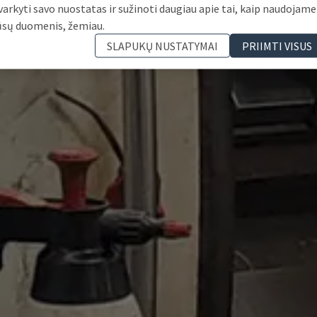
varkyti savo nuostatas ir sužinoti daugiau apie tai, kaip naudojame
ūsų duomenis, žemiau.
SLAPUKŲ NUSTATYMAI
PRIIMTI VISUS