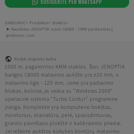
SUSISIEKITE PER WHATSAPP
GINDUMAC
Produktai
Staklės
➤ Naudotas JENOPTIK wave C8000 - CMM pardavimas |
gindumac.com
Rodyti originalo kalba
2003 m. pagamintos KMM staklės. Šios JENOPTIK
bangos C8000 matavimo aukštis yra ±20 mm, o
matavimo ilgis - 120 mm. Jame yra padavimo
blokas, kolona, jis veikia su "Windows 2000"
operacine sistema "Turbo Contur" programine
įranga. Komplekte yra kompiuterio bokštas,
monitorius, klaviatūra, pelė, spausdintuvas,
granito paviršiaus plokštė ir kalibravimo priedai.
Jei ieškote aukštos kokybės kontūrų matavimo