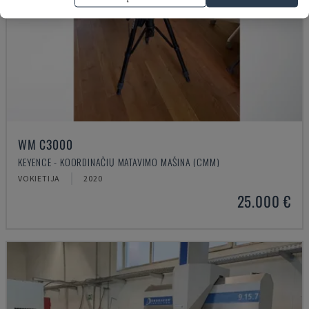
WM C3000
KEYENCE - KOORDINAČIŲ MATAVIMO MAŠINA (CMM)
VOKIETIJA
2020
25.000 €