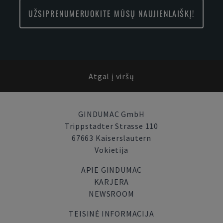
UŽSIPRENUMERUOKITE MŪSŲ NAUJIENLAIŠKĮ!
Atgal į viršų
GINDUMAC GmbH
Trippstadter Strasse 110
67663 Kaiserslautern
Vokietija
APIE GINDUMAC
KARJERA
NEWSROOM
TEISINĖ INFORMACIJA