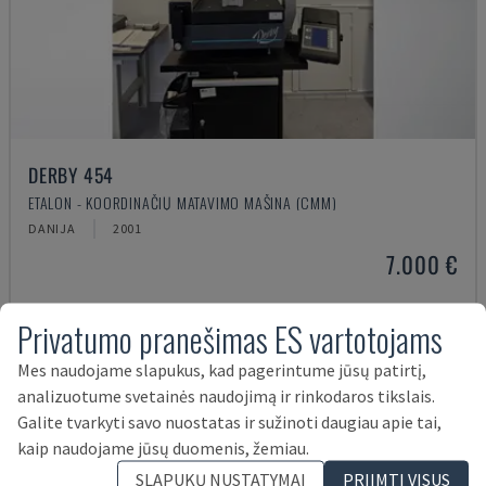
DERBY 454
ETALON - KOORDINAČIŲ MATAVIMO MAŠINA (CMM)
DANIJA
2001
7.000 €
Privatumo pranešimas ES vartotojams
Mes naudojame slapukus, kad pagerintume jūsų patirtį,
analizuotume svetainės naudojimą ir rinkodaros tikslais.
Galite tvarkyti savo nuostatas ir sužinoti daugiau apie tai,
kaip naudojame jūsų duomenis, žemiau.
SLAPUKŲ NUSTATYMAI
PRIIMTI VISUS