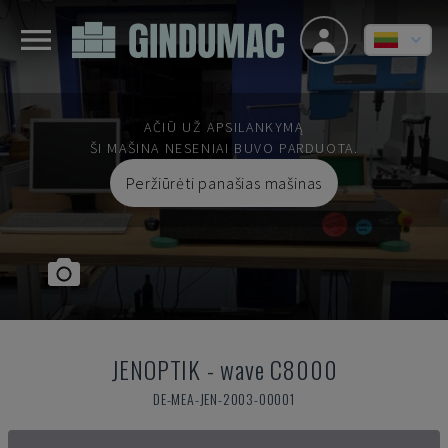
AČIŪ UŽ APSILANKYMĄ
ŠI MAŠINA NESENIAI BUVO PARDUOTA.
Peržiūrėti panašias mašinas
JENOPTIK
-
wave C8000
DE-MEA-JEN-2003-00001