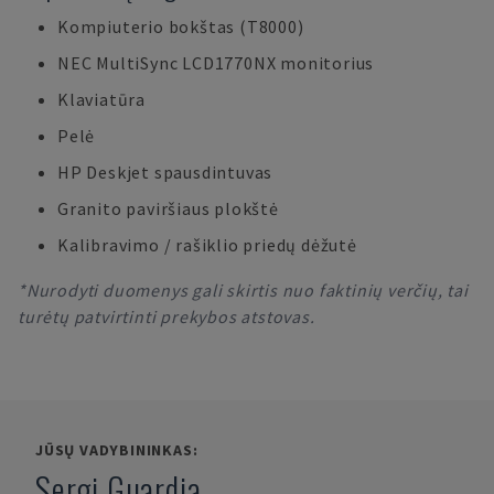
Kompiuterio bokštas (T8000)
NEC MultiSync LCD1770NX monitorius
Klaviatūra
Pelė
HP Deskjet spausdintuvas
Granito paviršiaus plokštė
Kalibravimo / rašiklio priedų dėžutė
*Nurodyti duomenys gali skirtis nuo faktinių verčių, tai
turėtų patvirtinti prekybos atstovas.
JŪSŲ VADYBININKAS:
Sergi Guardia