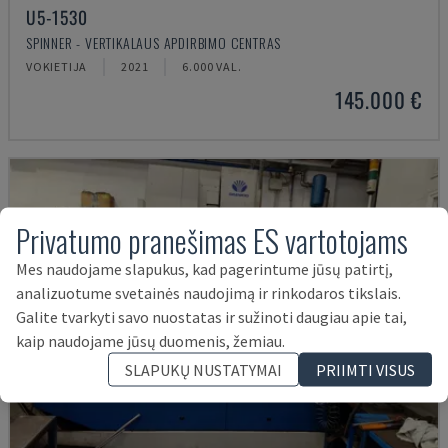
U5-1530
SPINNER - VERTIKALAUS APDIRBIMO CENTRAS
VOKIETIJA
2021
6.000 VAL.
145.000 €
Privatumo pranešimas ES vartotojams
Mes naudojame slapukus, kad pagerintume jūsų patirtį,
analizuotume svetainės naudojimą ir rinkodaros tikslais.
Galite tvarkyti savo nuostatas ir sužinoti daugiau apie tai,
kaip naudojame jūsų duomenis, žemiau.
SLAPUKŲ NUSTATYMAI
PRIIMTI VISUS