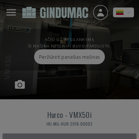
AČIŪ UŽ APSILANKYMĄ
ŠI MAŠINA NESENIAI BUVO PARDUOTA.
Peržiūrėti panašias mašinas
Hurco
-
VMX50i
HU-MIL-HUR-2016-00002