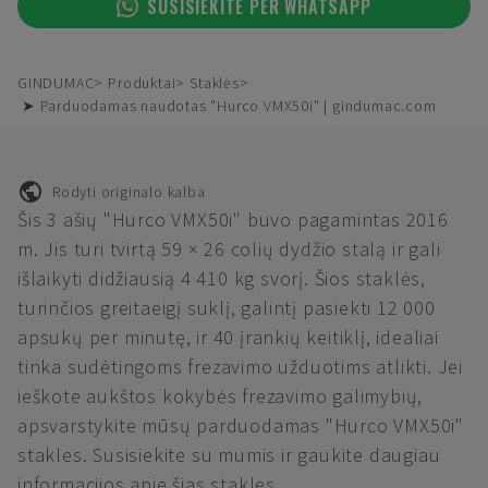
SUSISIEKITE PER WHATSAPP
GINDUMAC
Produktai
Staklės
➤ Parduodamas naudotas "Hurco VMX50i" | gindumac.com
Rodyti originalo kalba
Šis 3 ašių "Hurco VMX50i" buvo pagamintas 2016
m. Jis turi tvirtą 59 × 26 colių dydžio stalą ir gali
išlaikyti didžiausią 4 410 kg svorį. Šios staklės,
turinčios greitaeigį suklį, galintį pasiekti 12 000
apsukų per minutę, ir 40 įrankių keitiklį, idealiai
tinka sudėtingoms frezavimo užduotims atlikti. Jei
ieškote aukštos kokybės frezavimo galimybių,
apsvarstykite mūsų parduodamas "Hurco VMX50i"
stakles. Susisiekite su mumis ir gaukite daugiau
informacijos apie šias stakles.