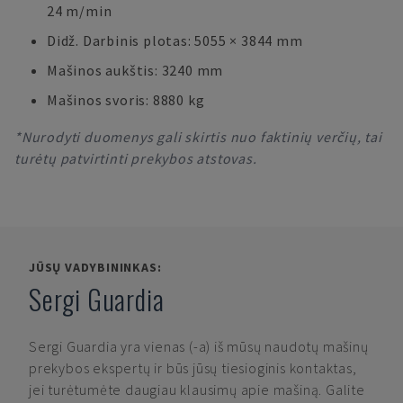
24 m/min
Didž. Darbinis plotas: 5055 × 3844 mm
Mašinos aukštis: 3240 mm
Mašinos svoris: 8880 kg
*Nurodyti duomenys gali skirtis nuo faktinių verčių, tai
turėtų patvirtinti prekybos atstovas.
JŪSŲ VADYBININKAS:
Sergi Guardia
Sergi Guardia
yra vienas (-a) iš mūsų naudotų mašinų
prekybos ekspertų ir būs jūsų tiesioginis kontaktas,
jei turėtumėte daugiau klausimų apie mašiną. Galite