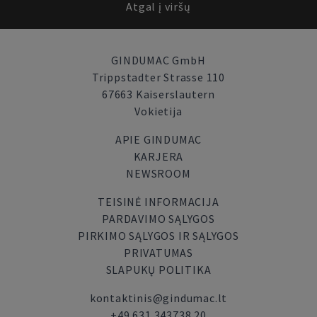
Atgal į viršų
GINDUMAC GmbH
Trippstadter Strasse 110
67663 Kaiserslautern
Vokietija
APIE GINDUMAC
KARJERA
NEWSROOM
TEISINĖ INFORMACIJA
PARDAVIMO SĄLYGOS
PIRKIMO SĄLYGOS IR SĄLYGOS
PRIVATUMAS
SLAPUKŲ POLITIKA
kontaktinis@gindumac.lt
+49 631 343738 20