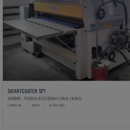
SMARTCOATER SP1
SORBINI - PILNĪGA RAŽOŠANAS LĪNIJA (KOKS)
LENKIJA
2009
8.500 VAL.