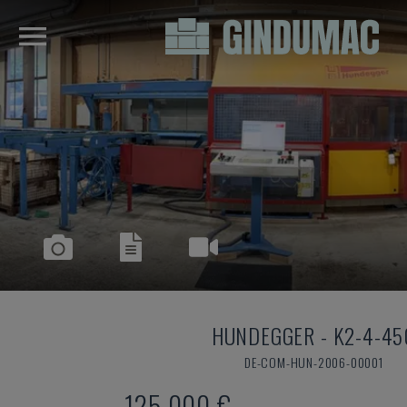
HUNDEGGER
-
K2-4-45
DE-COM-HUN-2006-00001
125.000 €