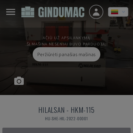
AČIŪ UŽ APSILANKYMĄ
ŠI MAŠINA NESENIAI BUVO PARDUOTA.
Peržiūrėti panašias mašinas
HILALSAN
-
HKM-115
HU-SHE-HIL-2022-00001