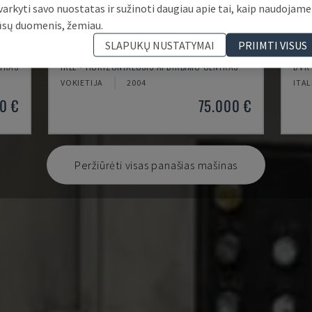
varkyti savo nuostatas ir sužinoti daugiau apie tai, kaip naudojame
ūsų duomenis, žemiau.
SLAPUKŲ NUSTATYMAI
PRIIMTI VISUS
IRD 1600 CNC
SYS
TRAS
IRLE - HORIZONTALUSIS APDIRBIMO CENTRAS
DVK 
VOKIETIJA
2004
ITAL
0 €
75.000 €
Peržiūrėti visas panašias mašinas