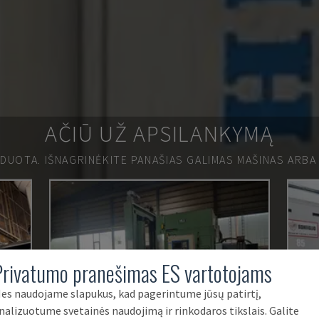
AČIŪ UŽ APSILANKYMĄ
RDUOTA.
IŠNAGRINĖKITE PANAŠIAS GALIMAS MAŠINAS ARBA
Privatumo pranešimas ES vartotojams
es naudojame slapukus, kad pagerintume jūsų patirtį,
nalizuotume svetainės naudojimą ir rinkodaros tikslais. Galite