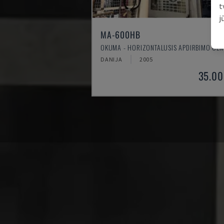
t
j
MA-600HB
OKUMA - HORIZONTALUSIS APDIRBIMO CEN
DANIJA
2005
35.00