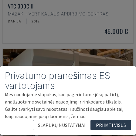
VTC 300C II
MAZAK - VERTIKALAUS APDIRBIMO CENTRAS
DANIJA
2012
45.000 €
Privatumo pranešimas ES
vartotojams
Mes naudojame slapukus, kad pagerintume jūsų patirtį,
analizuotume svetainės naudojimą ir rinkodaros tikslais.
Galite tvarkyti savo nuostatas ir sužinoti daugiau apie tai,
kaip naudojame jūsų duomenis, žemiau.
SLAPUKŲ NUSTATYMAI
PRIIMTI VISUS