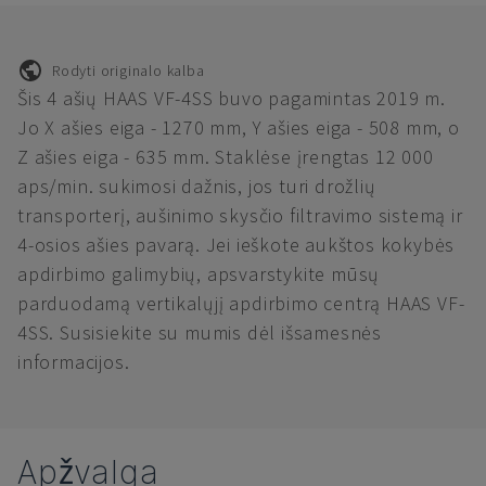
Rodyti originalo kalba
Šis 4 ašių HAAS VF-4SS buvo pagamintas 2019 m.
Jo X ašies eiga - 1270 mm, Y ašies eiga - 508 mm, o
Z ašies eiga - 635 mm. Staklėse įrengtas 12 000
aps/min. sukimosi dažnis, jos turi drožlių
transporterį, aušinimo skysčio filtravimo sistemą ir
4-osios ašies pavarą. Jei ieškote aukštos kokybės
apdirbimo galimybių, apsvarstykite mūsų
parduodamą vertikalųjį apdirbimo centrą HAAS VF-
4SS. Susisiekite su mumis dėl išsamesnės
informacijos.
Apžvalga