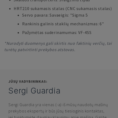
HRT210 sukamasis stalas (CNC sukamasis stalas)
Servo pavara: Savaeigis: "Sigma 5
Rankinis galinis staklių mechanizmas: 6"
Pažymėtas suderinamumas: VF-4SS
*Nurodyti duomenys gali skirtis nuo faktinių verčių, tai
turėtų patvirtinti prekybos atstovas.
JŪSŲ VADYBININKAS:
Sergi Guardia
Sergi Guardia
yra vienas (-a) iš mūsų naudotų mašinų
prekybos ekspertų ir būs jūsų tiesioginis kontaktas,
jei turėtumėte daugiau klausimų apie mašiną. Galite