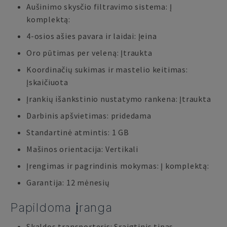
Aušinimo skysčio filtravimo sistema: Į
komplektą:
4-osios ašies pavara ir laidai: Įeina
Oro pūtimas per veleną: Įtraukta
Koordinačių sukimas ir mastelio keitimas:
Įskaičiuota
Įrankių išankstinio nustatymo rankena: Įtraukta
Darbinis apšvietimas: pridedama
Standartinė atmintis: 1 GB
Mašinos orientacija: Vertikali
Įrengimas ir pagrindinis mokymas: Į komplektą:
Garantija: 12 mėnesių
Papildoma įranga
Skaldos transporteris: Sraigtinis tipas