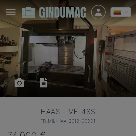
HAAS
-
VF-4SS
FR-MIL-HAA-2019-00001
74.000 €