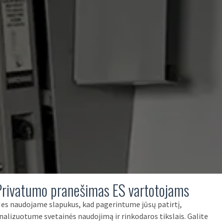
Privatumo pranešimas ES vartotojams
es naudojame slapukus, kad pagerintume jūsų patirtį,
nalizuotume svetainės naudojimą ir rinkodaros tikslais. Galite