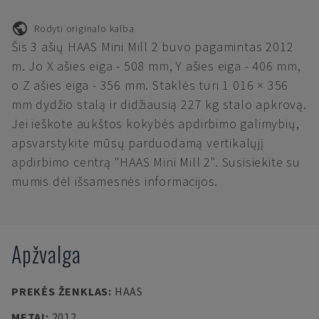
Rodyti originalo kalba
Šis 3 ašių HAAS Mini Mill 2 buvo pagamintas 2012
m. Jo X ašies eiga - 508 mm, Y ašies eiga - 406 mm,
o Z ašies eiga - 356 mm. Staklės turi 1 016 × 356
mm dydžio stalą ir didžiausią 227 kg stalo apkrovą.
Jei ieškote aukštos kokybės apdirbimo galimybių,
apsvarstykite mūsų parduodamą vertikalųjį
apdirbimo centrą "HAAS Mini Mill 2". Susisiekite su
mumis dėl išsamesnės informacijos.
Apžvalga
PREKĖS ŽENKLAS
:
HAAS
METAI
:
2012