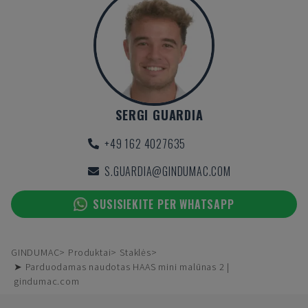
SERGI GUARDIA
+49 162 4027635
S.GUARDIA@GINDUMAC.COM
SUSISIEKITE PER WHATSAPP
GINDUMAC
Produktai
Staklės
➤ Parduodamas naudotas HAAS mini malūnas 2 |
gindumac.com