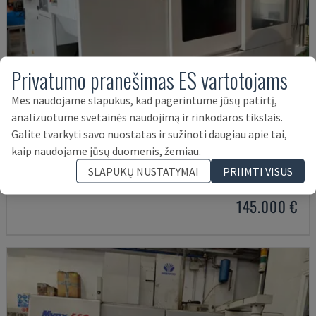
Privatumo pranešimas ES vartotojams
Mes naudojame slapukus, kad pagerintume jūsų patirtį,
analizuotume svetainės naudojimą ir rinkodaros tikslais.
Galite tvarkyti savo nuostatas ir sužinoti daugiau apie tai,
U5-1530
kaip naudojame jūsų duomenis, žemiau.
SPINNER - VERTIKALAUS APDIRBIMO CENTRAS
SLAPUKŲ NUSTATYMAI
PRIIMTI VISUS
VOKIETIJA
2021
6.000 VAL.
145.000 €