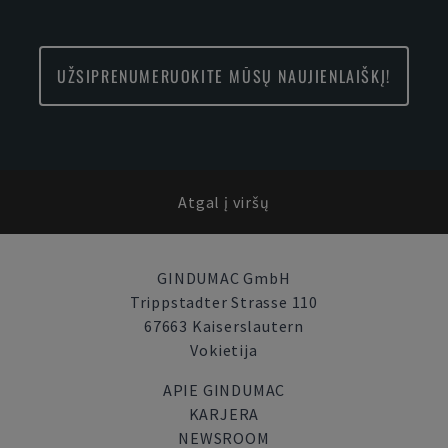
UŽSIPRENUMERUOKITE MŪSŲ NAUJIENLAIŠKĮ!
Atgal į viršų
GINDUMAC GmbH
Trippstadter Strasse 110
67663 Kaiserslautern
Vokietija
APIE GINDUMAC
KARJERA
NEWSROOM