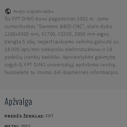
Rodyti originalo kalba
Šis FPT DINO buvo pagamintas 2002 m. Jame
sumontuotas "Siemens 840D CNC", stalo dydis
1200x3000 mm, X2700, Y2200, Z800 mm eigos.
Įrengta 5 ašių nepertraukiamo veikimo galvutė su
18 000 aps/min siekiančiu elektrosuktuvu ir 18
padėčių įrankių keitikliu. Apsvarstykite galimybę
įsigyti šį FPT DINO universalųjį apdirbimo centrą.
Susisiekite su mumis dėl išsamesnės informacijos.
Apžvalga
PREKĖS ŽENKLAS
:
FPT
METAI
:
2002