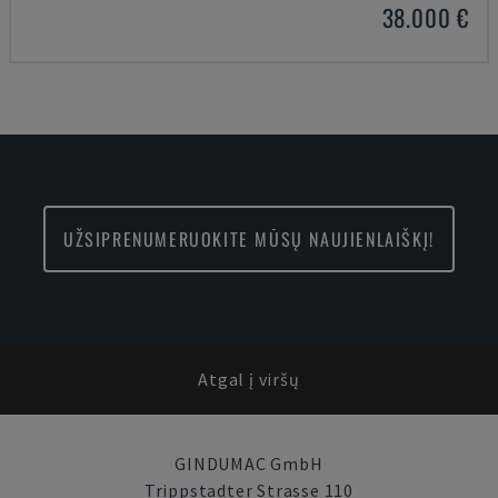
38.000 €
UŽSIPRENUMERUOKITE MŪSŲ NAUJIENLAIŠKĮ!
Atgal į viršų
GINDUMAC GmbH
Trippstadter Strasse 110