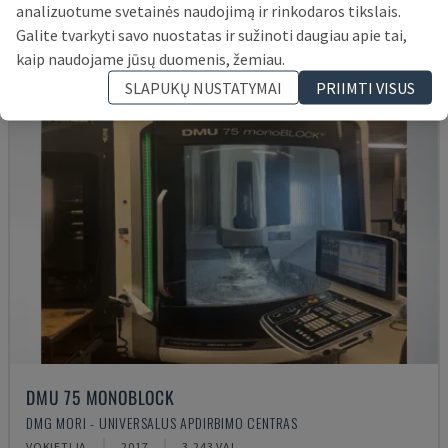
analizuotume svetainės naudojimą ir rinkodaros tikslais.
Galite tvarkyti savo nuostatas ir sužinoti daugiau apie tai,
kaip naudojame jūsų duomenis, žemiau.
SLAPUKŲ NUSTATYMAI
PRIIMTI VISUS
DMU 75 MONOBLOCK
DMG MORI - UNIVERSALUS APDIRBIMO CENTRAS
VOKIETIJA
2017
3.243 VAL.