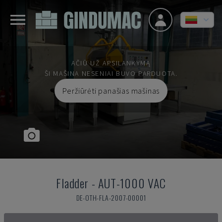
AČIŪ UŽ APSILANKYMĄ
ŠI MAŠINA NESENIAI BUVO PARDUOTA.
Peržiūrėti panašias mašinas
Fladder
-
AUT-1000 VAC
DE-OTH-FLA-2007-00001