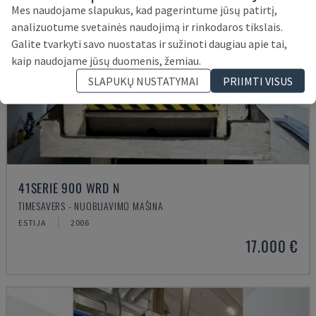
Mes naudojame slapukus, kad pagerintume jūsų patirtį,
analizuotume svetainės naudojimą ir rinkodaros tikslais.
Galite tvarkyti savo nuostatas ir sužinoti daugiau apie tai,
kaip naudojame jūsų duomenis, žemiau.
SLAPUKŲ NUSTATYMAI
PRIIMTI VISUS
41SERIE 900 WRD N
TIMESAVERS - NUOBLIAVIMO MAŠINA
ESTIJA
2006
17.000 €