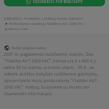
SUSISIEKITE PER WHATSAPP
GINDUMAC
Produktai
Lakštinių metalų mašinos
➤ Parduodamas naudotas fladderis AUT-1000 VAC |
gindumac.com
Rodyti originalo kalba
2007 m. pagamintos nušlifavimo staklės. Šios
"Fladder AUT-1000 VAC" įtampa yra 3 x 400 V, ji
veikia 50 Hz dažniu, o srovės stipris - 50 A. Jei
ieškote aukštos kokybės nušlifavimo galimybių,
apsvarstykite mūsų parduodamą "Fladder AUT-
1000 VAC" mašiną. Susisiekite su mumis dėl
išsamesnės informacijos.