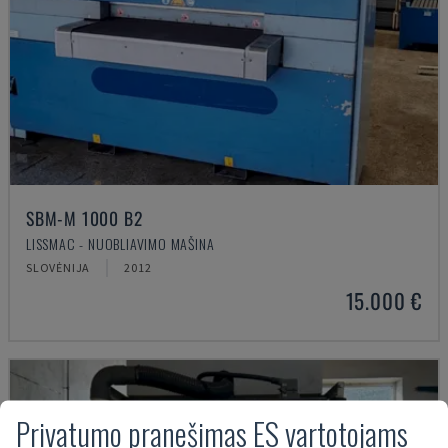
SBM-M 1000 B2
LISSMAC - NUOBLIAVIMO MAŠINA
SLOVĖNIJA
2012
15.000 €
Privatumo pranešimas ES vartotojams