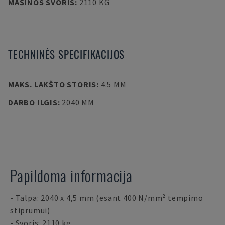
MAŠINOS SVORIS
:
2110 KG
TECHNINĖS SPECIFIKACIJOS
MAKS. LAKŠTO STORIS
:
4.5 MM
DARBO ILGIS
:
2040 MM
Papildoma informacija
- Talpa: 2040 x 4,5 mm (esant 400 N/mm² tempimo
stiprumui)
- Svoris: 2110 kg