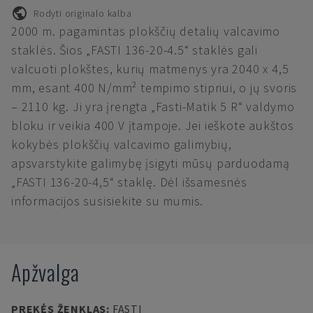
Rodyti originalo kalba
2000 m. pagamintas plokščių detalių valcavimo
staklės. Šios „FASTI 136-20-4.5“ staklės gali
valcuoti plokštes, kurių matmenys yra 2040 x 4,5
mm, esant 400 N/mm² tempimo stipriui, o jų svoris
– 2110 kg. Ji yra įrengta „Fasti-Matik 5 R“ valdymo
bloku ir veikia 400 V įtampoje. Jei ieškote aukštos
kokybės plokščių valcavimo galimybių,
apsvarstykite galimybę įsigyti mūsų parduodamą
„FASTI 136-20-4,5“ staklę. Dėl išsamesnės
informacijos susisiekite su mumis.
Apžvalga
PREKĖS ŽENKLAS
:
FASTI