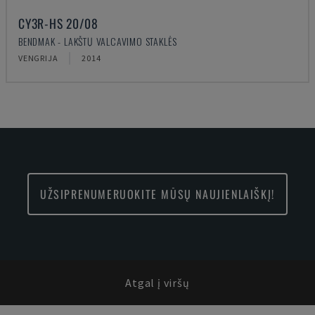
CY3R-HS 20/08
BENDMAK - LAKŠTŲ VALCAVIMO STAKLĖS
VENGRIJA
2014
UŽSIPRENUMERUOKITE MŪSŲ NAUJIENLAIŠKĮ!
Atgal į viršų