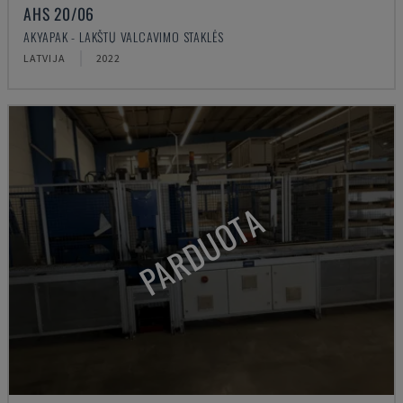
AHS 20/06
AKYAPAK - LAKŠTŲ VALCAVIMO STAKLĖS
LATVIJA
2022
PARDUOTA