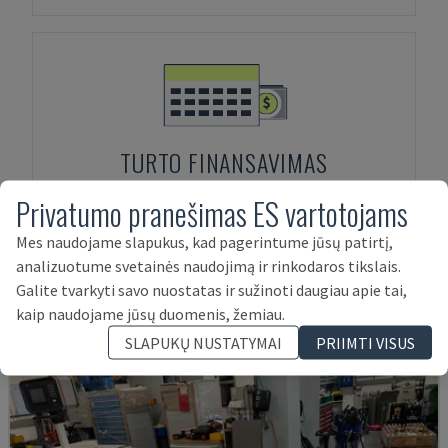
TURTO FINANSAVIMAS
Privatumo pranešimas ES vartotojams
Mes naudojame slapukus, kad pagerintume jūsų patirtį,
Produktai, susiję su:
FASTI
136-20-
analizuotume svetainės naudojimą ir rinkodaros tikslais.
Galite tvarkyti savo nuostatas ir sužinoti daugiau apie tai,
4.5
kaip naudojame jūsų duomenis, žemiau.
SLAPUKŲ NUSTATYMAI
PRIIMTI VISUS