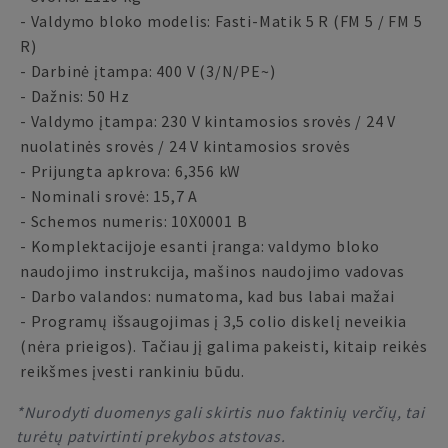
- Valdymo bloko modelis: Fasti-Matik 5 R (FM 5 / FM 5
R)
- Darbinė įtampa: 400 V (3/N/PE~)
- Dažnis: 50 Hz
- Valdymo įtampa: 230 V kintamosios srovės / 24 V
nuolatinės srovės / 24 V kintamosios srovės
- Prijungta apkrova: 6,356 kW
- Nominali srovė: 15,7 A
- Schemos numeris: 10X0001 B
- Komplektacijoje esanti įranga: valdymo bloko
naudojimo instrukcija, mašinos naudojimo vadovas
- Darbo valandos: numatoma, kad bus labai mažai
- Programų išsaugojimas į 3,5 colio diskelį neveikia
(nėra prieigos). Tačiau jį galima pakeisti, kitaip reikės
reikšmes įvesti rankiniu būdu.
*Nurodyti duomenys gali skirtis nuo faktinių verčių, tai
turėtų patvirtinti prekybos atstovas.