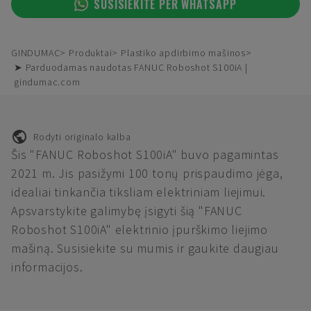
SUSISIEKITE PER WHATSAPP
GINDUMAC
Produktai
Plastiko apdirbimo mašinos
➤ Parduodamas naudotas FANUC Roboshot S100iA |
gindumac.com
Rodyti originalo kalba
Šis "FANUC Roboshot S100iA" buvo pagamintas
2021 m. Jis pasižymi 100 tonų prispaudimo jėga,
idealiai tinkančia tiksliam elektriniam liejimui.
Apsvarstykite galimybę įsigyti šią "FANUC
Roboshot S100iA" elektrinio įpurškimo liejimo
mašiną. Susisiekite su mumis ir gaukite daugiau
informacijos.