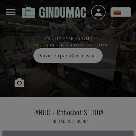
AČIŪ UŽ APSILANKYMĄ
ŠI MAŠINA NESENIAI BUVO PARDUOTA.
Peržiūrėti panašias mašinas
FANUC
-
Roboshot S100iA
DE-INJ-FAN-2021-00004