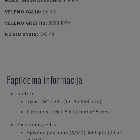
MAKS. ĮRANKIO SVORIS
:
6.8 KG
VELENO GALIA
:
16 KW
VELENO GREITIS
:
8000 RPM
KŪGIO DYDIS
:
ISO 40
Papildoma informacija
Lentelė
Dydis: 48" x 20" (1219 x 508 mm)
T formos lizdai: 5 x 18 mm x 95 mm
Padavimo greitis
Pjovimo pastūma (X/Y/Z): 800 ipm (20,32