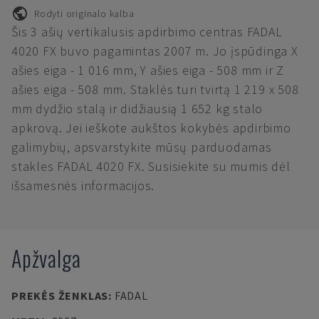
Rodyti originalo kalba
Šis 3 ašių vertikalusis apdirbimo centras FADAL
4020 FX buvo pagamintas 2007 m. Jo įspūdinga X
ašies eiga - 1 016 mm, Y ašies eiga - 508 mm ir Z
ašies eiga - 508 mm. Staklės turi tvirtą 1 219 x 508
mm dydžio stalą ir didžiausią 1 652 kg stalo
apkrovą. Jei ieškote aukštos kokybės apdirbimo
galimybių, apsvarstykite mūsų parduodamas
stakles FADAL 4020 FX. Susisiekite su mumis dėl
išsamesnės informacijos.
Apžvalga
PREKĖS ŽENKLAS
:
FADAL