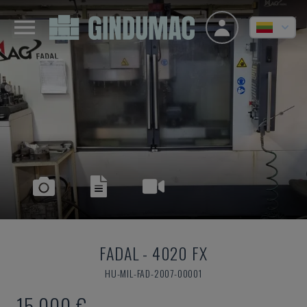
FADAL
-
4020 FX
HU-MIL-FAD-2007-00001
15.000 €