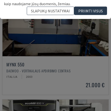
kaip naudojame jūsų duomenis, žemiau.
SLAPUKŲ NUSTATYMAI
PRIIMTI VISUS
MYNX 550
DAEWOO - VERTIKALAUS APDIRBIMO CENTRAS
ITALIJA
2003
21.000 €