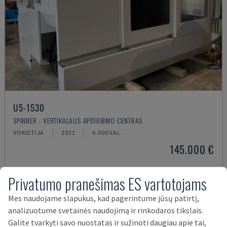
U5-1530
SPINNER - VERTIKALAUS APDIRBIMO CENTRAS
VOKIETIJA
2021
6.000 VAL.
145.000 €
Privatumo pranešimas ES vartotojams
Mes naudojame slapukus, kad pagerintume jūsų patirtį,
analizuotume svetainės naudojimą ir rinkodaros tikslais.
Galite tvarkyti savo nuostatas ir sužinoti daugiau apie tai,