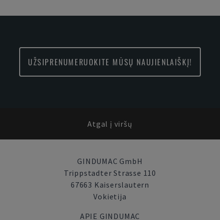
UŽSIPRENUMERUOKITE MŪSŲ NAUJIENLAIŠKĮ!
Atgal į viršų
GINDUMAC GmbH
Trippstadter Strasse 110
67663 Kaiserslautern
Vokietija
APIE GINDUMAC