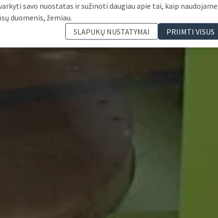
varkyti savo nuostatas ir sužinoti daugiau apie tai, kaip naudojame
ūsų duomenis, žemiau.
SLAPUKŲ NUSTATYMAI
PRIIMTI VISUS