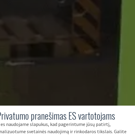
Privatumo pranešimas ES vartotojams
es naudojame slapukus, kad pagerintume jūsų patirtį,
nalizuotume svetainės naudojimą ir rinkodaros tikslais. Galite