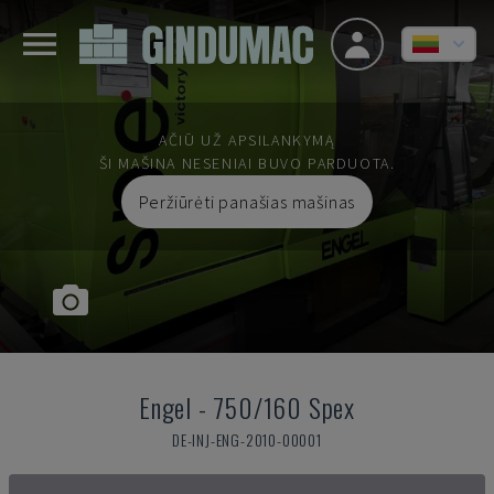
AČIŪ UŽ APSILANKYMĄ
ŠI MAŠINA NESENIAI BUVO PARDUOTA.
Peržiūrėti panašias mašinas
Engel
-
750/160 Spex
DE-INJ-ENG-2010-00001