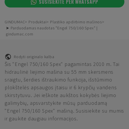
SUSISIEKITE PER WHATSAPP
GINDUMAC
Produktai
Plastiko apdirbimo mašinos
➤ Parduodamas naudotas "Engel 750/160 Spex" |
gindumac.com
Rodyti originalo kalba
Šis "Engel 750/160 Spex" pagamintas 2010 m. Tai
hidraulinė liejimo mašina su 55 mm skersmens
sraigtu, šerdies ištraukimo funkcija, išstūmimo
plokštelės apsaugos įtaisu ir 6 krypčių vandens
skirstytuvu. Jei ieškote aukštos kokybės liejimo
galimybių, apsvarstykite mūsų parduodamą
"Engel 750/160 Spex" mašiną. Susisiekite su mumis
ir gaukite daugiau informacijos.