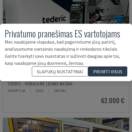
Privatumo pranešimas ES vartotojams
Mes naudojame slapukus, kad pagerintume jūsų patirtį,
analizuotume svetainės naudojimą ir rinkodaros tikslais.
Galite tvarkyti savo nuostatas ir sužinoti daugiau apie tai,
kaip naudojame jūsų duomenis, žemiau.
SLAPUKŲ NUSTATYMAI
PRIIMTI VISUS
NEO.E55/E110H
TEDERIC - HIDRAULINĖ LIEJIMO MAŠINA
VOKIETIJA
2023
260 VAL.
62.000 €