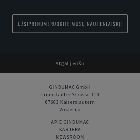
UŽSIPRENUMERUOKITE MŪSŲ NAUJIENLAIŠKĮ!
Atgal į viršų
GINDUMAC GmbH
Trippstadter Strasse 110
67663 Kaiserslautern
Vokietija
APIE GINDUMAC
KARJERA
NEWSROOM