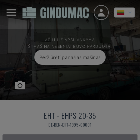
AČIŪ UŽ APSILANKYMĄ
ŠI MAŠINA NESENIAI BUVO PARDUOTA.
Peržiūrėti panašias mašinas
EHT
-
EHPS 20-35
DE-BEN-EHT-1995-00001