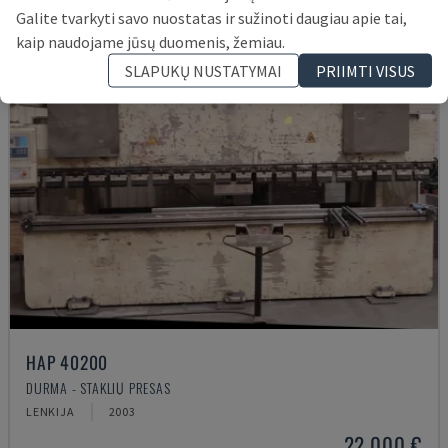
Galite tvarkyti savo nuostatas ir sužinoti daugiau apie tai,
kaip naudojame jūsų duomenis, žemiau.
SLAPUKŲ NUSTATYMAI
PRIIMTI VISUS
HAP 40200
DURMA - STAKLIŲ PRESAS
LENKIJA
2003
22.000 €