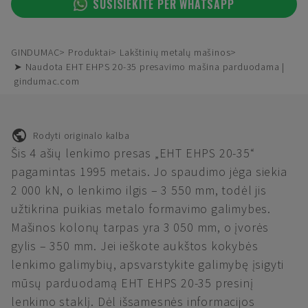
SUSISIEKITE PER WHATSAPP
GINDUMAC
Produktai
Lakštinių metalų mašinos
➤ Naudota EHT EHPS 20-35 presavimo mašina parduodama |
gindumac.com
Rodyti originalo kalba
Šis 4 ašių lenkimo presas „EHT EHPS 20-35“
pagamintas 1995 metais. Jo spaudimo jėga siekia
2 000 kN, o lenkimo ilgis – 3 550 mm, todėl jis
užtikrina puikias metalo formavimo galimybes.
Mašinos kolonų tarpas yra 3 050 mm, o įvorės
gylis – 350 mm. Jei ieškote aukštos kokybės
lenkimo galimybių, apsvarstykite galimybę įsigyti
mūsų parduodamą EHT EHPS 20-35 presinį
lenkimo staklį. Dėl išsamesnės informacijos