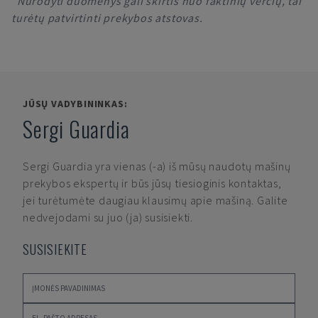
*Nurodyti duomenys gali skirtis nuo faktinių verčių, tai
turėtų patvirtinti prekybos atstovas.
JŪSŲ VADYBININKAS:
Sergi Guardia
Sergi Guardia
yra vienas (-a) iš mūsų naudotų mašinų
prekybos ekspertų ir būs jūsų tiesioginis kontaktas,
jei turėtumėte daugiau klausimų apie mašiną. Galite
nedvejodami su juo (ja) susisiekti.
SUSISIEKITE