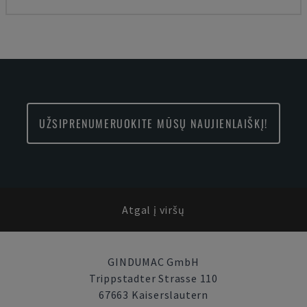
UŽSIPRENUMERUOKITE MŪSŲ NAUJIENLAIŠKĮ!
Atgal į viršų
GINDUMAC GmbH
Trippstadter Strasse 110
67663 Kaiserslautern