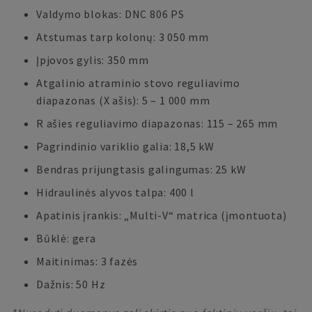
Valdymo blokas: DNC 806 PS
Atstumas tarp kolonų: 3 050 mm
Įpjovos gylis: 350 mm
Atgalinio atraminio stovo reguliavimo
diapazonas (X ašis): 5 – 1 000 mm
R ašies reguliavimo diapazonas: 115 – 265 mm
Pagrindinio variklio galia: 18,5 kW
Bendras prijungtasis galingumas: 25 kW
Hidraulinės alyvos talpa: 400 l
Apatinis įrankis: „Multi-V“ matrica (įmontuota)
Būklė: gera
Maitinimas: 3 fazės
Dažnis: 50 Hz