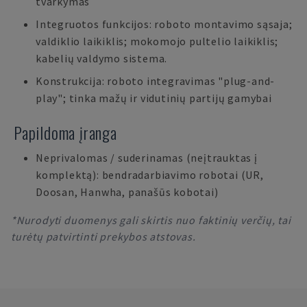
tvarkymas
Integruotos funkcijos: roboto montavimo sąsaja;
valdiklio laikiklis; mokomojo pultelio laikiklis;
kabelių valdymo sistema.
Konstrukcija: roboto integravimas "plug-and-
play"; tinka mažų ir vidutinių partijų gamybai
Papildoma įranga
Neprivalomas / suderinamas (neįtrauktas į
komplektą): bendradarbiavimo robotai (UR,
Doosan, Hanwha, panašūs kobotai)
*Nurodyti duomenys gali skirtis nuo faktinių verčių, tai
turėtų patvirtinti prekybos atstovas.