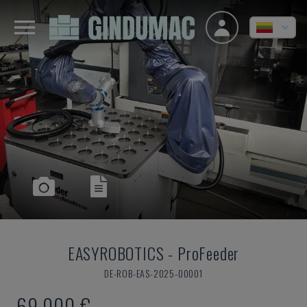
EASYROBOTICS
-
ProFeeder
DE-ROB-EAS-2025-00001
69.000 €