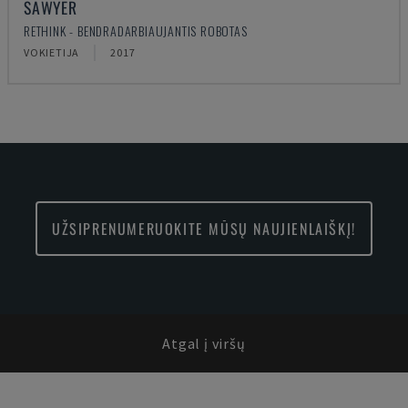
SAWYER
RETHINK - BENDRADARBIAUJANTIS ROBOTAS
VOKIETIJA
2017
UŽSIPRENUMERUOKITE MŪSŲ NAUJIENLAIŠKĮ!
Atgal į viršų