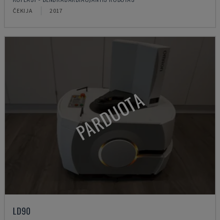
ČEKIJA
2017
PARDUOTA
LD90