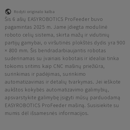
Rodyti originalo kalba
Šis 6 ašių EASYROBOTICS ProFeeder buvo
pagamintas 2025 m. Jame įdiegta modulinė
roboto celių sistema, skirta mažų ir vidutinių
partijų gamybai, o viršutinės plokštės dydis yra 900
× 800 mm. Šis bendradarbiaujantis robotas
suderinamas su įvairiais kobotais ir idealiai tinka
tokioms sritims kaip CNC mašinų priežiūra,
surinkimas ir padėjimas, surinkimo
automatizavimas ir detalių tvarkymas. Jei ieškote
aukštos kokybės automatizavimo galimybių,
apsvarstykite galimybę įsigyti mūsų parduodamą
EASYROBOTICS ProFeeder mašiną. Susisiekite su
mumis dėl išsamesnės informacijos.