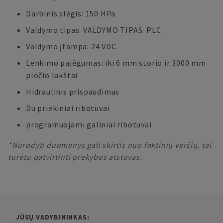
Darbinis slėgis: 150 HPa
Valdymo tipas: VALDYMO TIPAS: PLC
Valdymo įtampa: 24 VDC
Lenkimo pajėgumas: iki 6 mm storio ir 3000 mm
pločio lakštai
Hidraulinis prispaudimas
Du priekiniai ribotuvai
programuojami galiniai ribotuvai
*Nurodyti duomenys gali skirtis nuo faktinių verčių, tai
turėtų patvirtinti prekybos atstovas.
JŪSŲ VADYBININKAS: