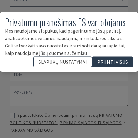
Privatumo pranešimas ES vartotojams
Mes naudojame slapukus, kad pagerintume jūsų patirtį,
analizuotume svetainės naudojimą ir rinkodaros tikslais.
Galite tvarkyti savo nuostatas ir sužinoti daugiau apie tai,
kaip naudojame jūsų duomenis, žemiau.
SLAPUKŲ NUSTATYMAI
PRIIMTI VISUS
Spustelėkite čia norėdami priimti mūsų
PRIVATUMO
POLITIKOS NUOSTATOS
,
PIRKIMO SĄLYGOS IR SĄLYGOS
ir
PARDAVIMO SĄLYGOS