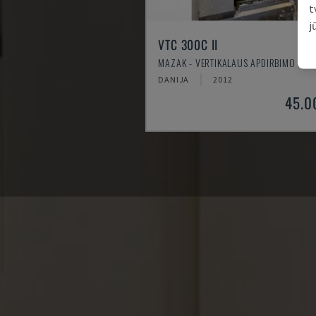
t
j
VTC 300C II
MAZAK - VERTIKALAUS APDIRBIMO CEN
DANIJA
2012
45.0