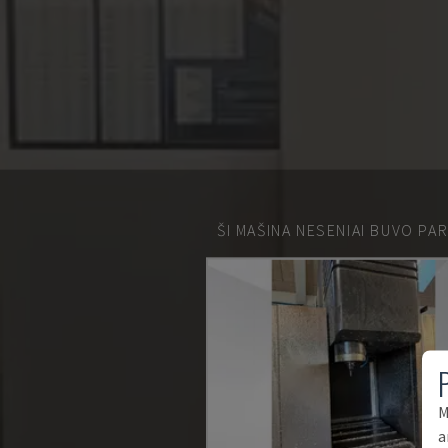
ŠI MAŠINA NESENIAI BUVO PA
M
a