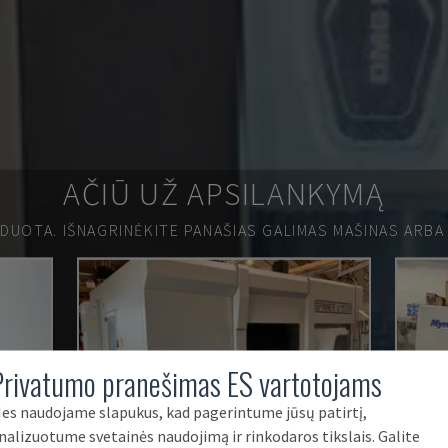
AČIŪ UŽ APSILANKYMĄ
RDUOTA.
IŠNAGRINĖKITE PANAŠIAS GALIMAS MAŠINAS ARBA
Privatumo pranešimas ES vartotojams
es naudojame slapukus, kad pagerintume jūsų patirtį,
nalizuotume svetainės naudojimą ir rinkodaros tikslais. Galite