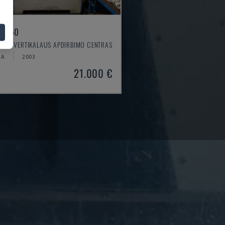
X 550
O - VERTIKALAUS APDIRBIMO CENTRAS
JA
2003
21.000 €