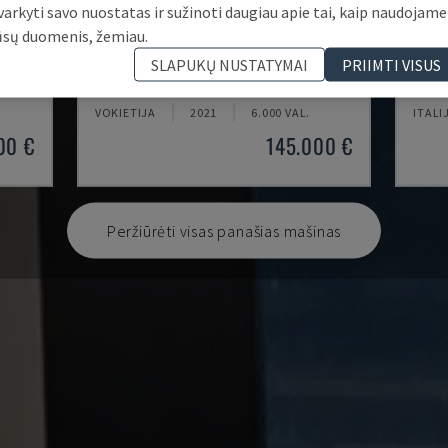
varkyti savo nuostatas ir sužinoti daugiau apie tai, kaip naudojame
ūsų duomenis, žemiau.
U5-1530
MYN
SLAPUKŲ NUSTATYMAI
PRIIMTI VISUS
TRAS
SPINNER - VERTIKALAUS APDIRBIMO CENTRAS
DAEWO
VOKIETIJA
2021
6.000 VAL.
ITALI
00 €
145.000 €
Peržiūrėti visas panašias mašinas