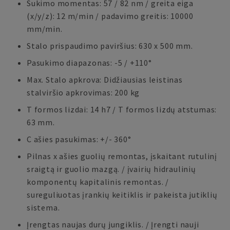
Sukimo momentas: 57 / 82 nm / greita eiga
(x/y/z): 12 m/min / padavimo greitis: 10000
mm/min.
Stalo prispaudimo paviršius: 630 x 500 mm.
Pasukimo diapazonas: -5 / +110°
Max. Stalo apkrova: Didžiausias leistinas
stalviršio apkrovimas: 200 kg
T formos lizdai: 14 h7 / T formos lizdų atstumas:
63 mm.
C ašies pasukimas: +/- 360°
Pilnas x ašies guolių remontas, įskaitant rutulinį
sraigtą ir guolio mazgą. / įvairių hidraulinių
komponentų kapitalinis remontas. /
sureguliuotas įrankių keitiklis ir pakeista jutiklių
sistema.
Įrengtas naujas durų jungiklis. / Įrengti nauji