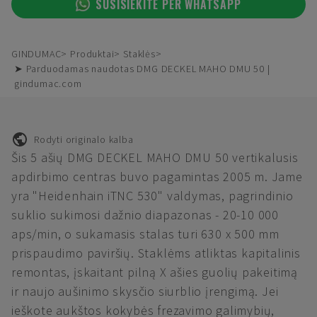
SUSISIEKITE PER WHATSAPP
GINDUMAC
Produktai
Staklės
➤ Parduodamas naudotas DMG DECKEL MAHO DMU 50 |
gindumac.com
Rodyti originalo kalba
Šis 5 ašių DMG DECKEL MAHO DMU 50 vertikalusis
apdirbimo centras buvo pagamintas 2005 m. Jame
yra "Heidenhain iTNC 530" valdymas, pagrindinio
suklio sukimosi dažnio diapazonas - 20-10 000
aps/min, o sukamasis stalas turi 630 x 500 mm
prispaudimo paviršių. Staklėms atliktas kapitalinis
remontas, įskaitant pilną X ašies guolių pakeitimą
ir naujo aušinimo skysčio siurblio įrengimą. Jei
ieškote aukštos kokybės frezavimo galimybių,