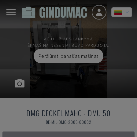
AČIŪ UŽ APSILANKYMĄ
ŠI MAŠINA NESENIAI BUVO PARDUOTA.
Peržiūrėti panašias mašinas
DMG DECKEL MAHO
-
DMU 50
DE-MIL-DMG-2005-00002