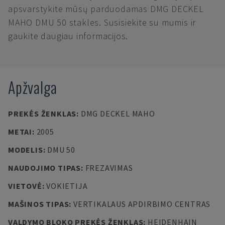
apsvarstykite mūsų parduodamas DMG DECKEL
MAHO DMU 50 stakles. Susisiekite su mumis ir
gaukite daugiau informacijos.
Apžvalga
PREKĖS ŽENKLAS
:
DMG DECKEL MAHO
METAI
:
2005
MODELIS
:
DMU 50
NAUDOJIMO TIPAS
:
FREZAVIMAS
VIETOVĖ
:
VOKIETIJA
MAŠINOS TIPAS
:
VERTIKALAUS APDIRBIMO CENTRAS
VALDYMO BLOKO PREKĖS ŽENKLAS
:
HEIDENHAIN