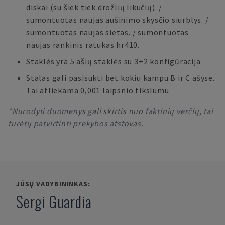
diskai (su šiek tiek drožlių likučių). /
sumontuotas naujas aušinimo skysčio siurblys. /
sumontuotas naujas sietas. / sumontuotas
naujas rankinis ratukas hr410.
Staklės yra 5 ašių staklės su 3+2 konfigūracija
Stalas gali pasisukti bet kokiu kampu B ir C ašyse.
Tai atliekama 0,001 laipsnio tikslumu
*Nurodyti duomenys gali skirtis nuo faktinių verčių, tai
turėtų patvirtinti prekybos atstovas.
JŪSŲ VADYBININKAS:
Sergi Guardia