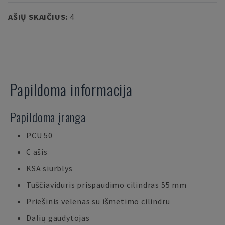
AŠIŲ SKAIČIUS
:
4
Papildoma informacija
Papildoma įranga
PCU 50
C ašis
KSA siurblys
Tuščiaviduris prispaudimo cilindras 55 mm
Priešinis velenas su išmetimo cilindru
Dalių gaudytojas