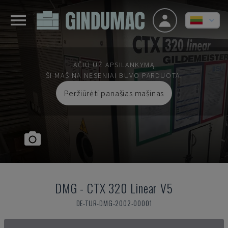
AČIŪ UŽ APSILANKYMĄ
ŠI MAŠINA NESENIAI BUVO PARDUOTA.
Peržiūrėti panašias mašinas
DMG
-
CTX 320 Linear V5
DE-TUR-DMG-2002-00001