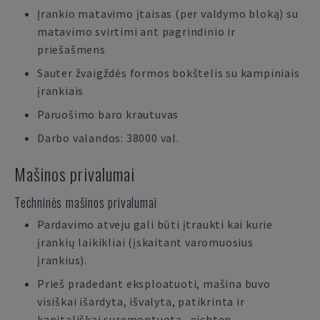
Įrankio matavimo įtaisas (per valdymo bloką) su
matavimo svirtimi ant pagrindinio ir
priešašmens
Sauter žvaigždės formos bokštelis su kampiniais
įrankiais
Paruošimo baro krautuvas
Darbo valandos: 38000 val.
Mašinos privalumai
Techninės mašinos privalumai
Pardavimo atveju gali būti įtraukti kai kurie
įrankių laikikliai (įskaitant varomuosius
įrankius).
Prieš pradedant eksploatuoti, mašina buvo
visiškai išardyta, išvalyta, patikrinta ir
kapitališkai suremontuota „eichten