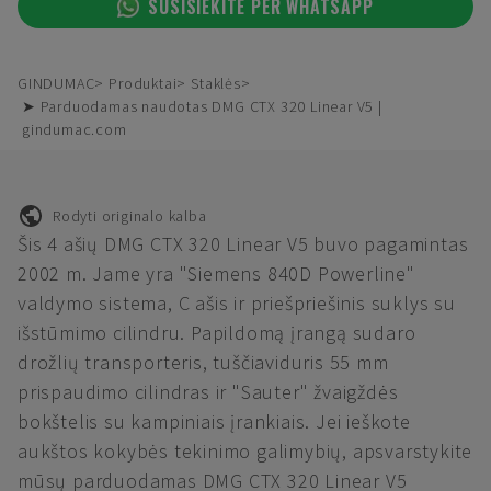
SUSISIEKITE PER WHATSAPP
GINDUMAC
Produktai
Staklės
➤ Parduodamas naudotas DMG CTX 320 Linear V5 |
gindumac.com
Rodyti originalo kalba
Šis 4 ašių DMG CTX 320 Linear V5 buvo pagamintas
2002 m. Jame yra "Siemens 840D Powerline"
valdymo sistema, C ašis ir priešpriešinis suklys su
išstūmimo cilindru. Papildomą įrangą sudaro
drožlių transporteris, tuščiaviduris 55 mm
prispaudimo cilindras ir "Sauter" žvaigždės
bokštelis su kampiniais įrankiais. Jei ieškote
aukštos kokybės tekinimo galimybių, apsvarstykite
mūsų parduodamas DMG CTX 320 Linear V5