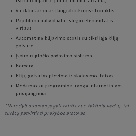
(su nerūdijančio plieno medine atrama)
Varikliu varomas daugiafunkcinis stūmiklis
Papildomi individualūs slėgio elementai iš
viršaus
Automatinė klijavimo stotis su tiksliąja klijų
galvute
Įvairaus pločio padavimo sistema
Kamera
Klijų galvutės plovimo ir skalavimo įtaisas
Modemas su programine įranga internetiniam
prisijungimui
*Nurodyti duomenys gali skirtis nuo faktinių verčių, tai
turėtų patvirtinti prekybos atstovas.