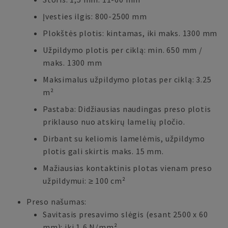
Įvesties ilgis: 800-2500 mm
Plokštės plotis: kintamas, iki maks. 1300 mm
Užpildymo plotis per ciklą: min. 650 mm /
maks. 1300 mm
Maksimalus užpildymo plotas per ciklą: 3.25
m²
Pastaba: Didžiausias naudingas preso plotis
priklauso nuo atskirų lamelių pločio.
Dirbant su keliomis lamelėmis, užpildymo
plotis gali skirtis maks. 15 mm.
Mažiausias kontaktinis plotas vienam preso
užpildymui: ≥ 100 cm²
Preso našumas:
Savitasis presavimo slėgis (esant 2500 x 60
mm): iki 1,6 N/mm²