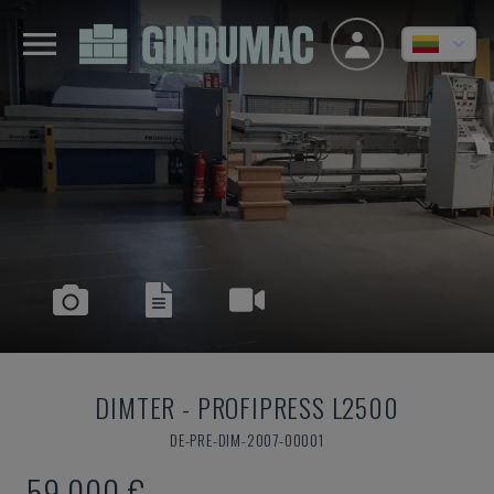
DIMTER
-
PROFIPRESS L2500
DE-PRE-DIM-2007-00001
59.000 €