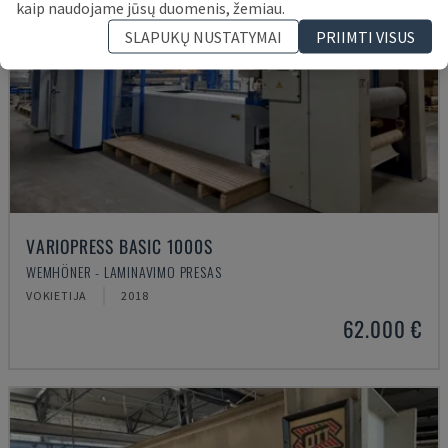
kaip naudojame jūsų duomenis, žemiau.
SLAPUKŲ NUSTATYMAI
PRIIMTI VISUS
VARIOPRESS BASIC 1000S
WEMHÖNER - LAMINAVIMO PRESAS
VOKIETIJA
2018
62.000 €