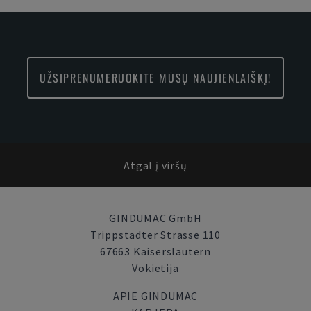
UŽSIPRENUMERUOKITE MŪSŲ NAUJIENLAIŠKĮ!
Atgal į viršų
GINDUMAC GmbH
Trippstadter Strasse 110
67663 Kaiserslautern
Vokietija
APIE GINDUMAC