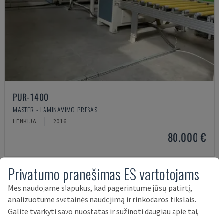
PUR-1400
MASTER - LAMINAVIMO PRESAS
LENKIJA
2016
80.000 €
Privatumo pranešimas ES vartotojams
Mes naudojame slapukus, kad pagerintume jūsų patirtį,
analizuotume svetainės naudojimą ir rinkodaros tikslais.
Galite tvarkyti savo nuostatas ir sužinoti daugiau apie tai,