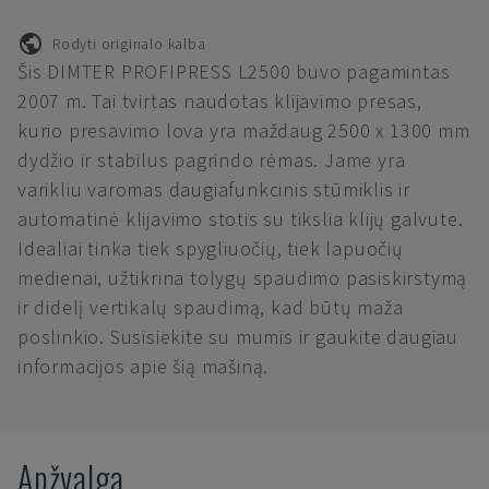
Rodyti originalo kalba
Šis DIMTER PROFIPRESS L2500 buvo pagamintas
2007 m. Tai tvirtas naudotas klijavimo presas,
kurio presavimo lova yra maždaug 2500 x 1300 mm
dydžio ir stabilus pagrindo rėmas. Jame yra
varikliu varomas daugiafunkcinis stūmiklis ir
automatinė klijavimo stotis su tikslia klijų galvute.
Idealiai tinka tiek spygliuočių, tiek lapuočių
medienai, užtikrina tolygų spaudimo pasiskirstymą
ir didelį vertikalų spaudimą, kad būtų maža
poslinkio. Susisiekite su mumis ir gaukite daugiau
informacijos apie šią mašiną.
Apžvalga