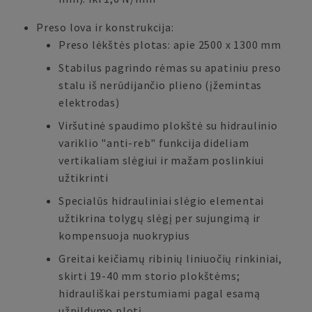
Preso lova ir konstrukcija:
Preso lėkštės plotas: apie 2500 x 1300 mm
Stabilus pagrindo rėmas su apatiniu preso
stalu iš nerūdijančio plieno (įžemintas
elektrodas)
Viršutinė spaudimo plokštė su hidraulinio
variklio "anti-reb" funkcija dideliam
vertikaliam slėgiui ir mažam poslinkiui
užtikrinti
Specialūs hidrauliniai slėgio elementai
užtikrina tolygų slėgį per sujungimą ir
kompensuoja nuokrypius
Greitai keičiamų ribinių liniuočių rinkiniai,
skirti 19-40 mm storio plokštėms;
hidrauliškai perstumiami pagal esamą
užpildymo plotį