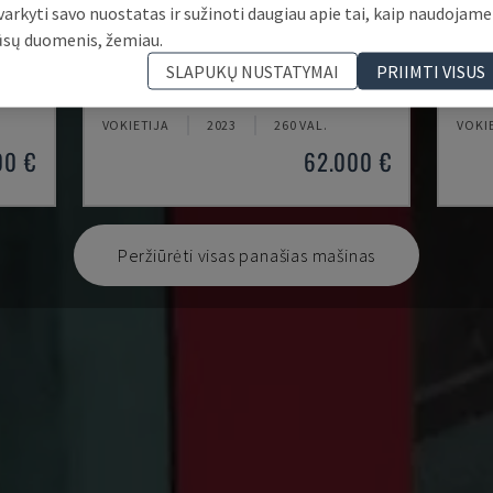
varkyti savo nuostatas ir sužinoti daugiau apie tai, kaip naudojame
ūsų duomenis, žemiau.
NEO.E55/E110H
KM8
SLAPUKŲ NUSTATYMAI
PRIIMTI VISUS
TEDERIC - HIDRAULINĖ LIEJIMO MAŠINA
KRAUS
VOKIETIJA
2023
260 VAL.
VOKI
00 €
62.000 €
Peržiūrėti visas panašias mašinas