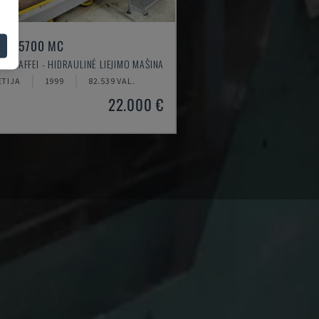
00-5700 MC
S MAFFEI - HIDRAULINĖ LIEJIMO MAŠINA
ETIJA
1999
82.539 VAL.
22.000 €