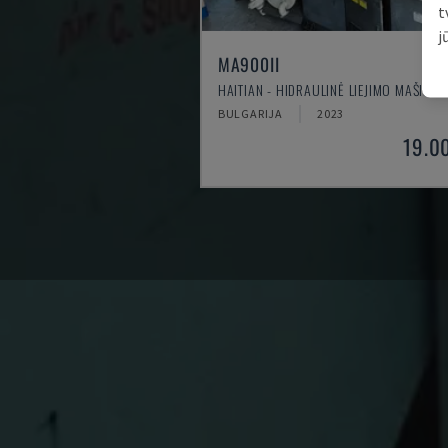
t
j
MA900ІІ
HAITIAN - HIDRAULINĖ LIEJIMO MAŠINA
BULGARIJA
2023
19.0