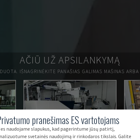
AČIŪ UŽ APSILANKYMĄ
RDUOTA.
IŠNAGRINĖKITE PANAŠIAS GALIMAS MAŠINAS ARBA
Privatumo pranešimas ES vartotojams
es naudojame slapukus, kad pagerintume jūsų patirtį,
nalizuotume svetainės naudojimą ir rinkodaros tikslais. Galite