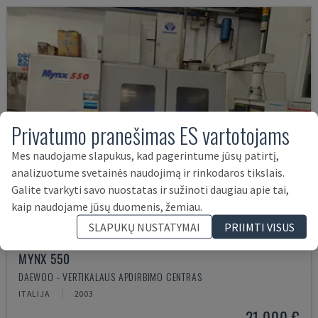
Privatumo pranešimas ES vartotojams
Mes naudojame slapukus, kad pagerintume jūsų patirtį,
analizuotume svetainės naudojimą ir rinkodaros tikslais.
Galite tvarkyti savo nuostatas ir sužinoti daugiau apie tai,
kaip naudojame jūsų duomenis, žemiau.
SLAPUKŲ NUSTATYMAI
PRIIMTI VISUS
MYNX 550
DAEWOO - VERTIKALAUS APDIRBIMO CENTRAS
ITALIJA
2003
21.000 €