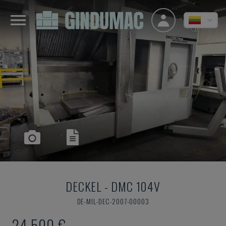
DECKEL
-
DMC 104V
DE-MIL-DEC-2007-00003
24.500 €