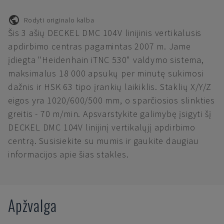
Rodyti originalo kalba
Šis 3 ašių DECKEL DMC 104V linijinis vertikalusis
apdirbimo centras pagamintas 2007 m. Jame
įdiegta "Heidenhain iTNC 530" valdymo sistema,
maksimalus 18 000 apsukų per minutę sukimosi
dažnis ir HSK 63 tipo įrankių laikiklis. Staklių X/Y/Z
eigos yra 1020/600/500 mm, o sparčiosios slinkties
greitis - 70 m/min. Apsvarstykite galimybę įsigyti šį
DECKEL DMC 104V linijinį vertikalųjį apdirbimo
centrą. Susisiekite su mumis ir gaukite daugiau
informacijos apie šias stakles.
Apžvalga