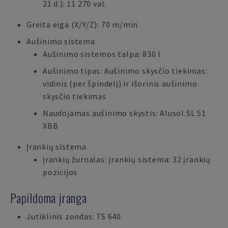
21 d.): 11 270 val.
Greita eiga (X/Y/Z): 70 m/min
Aušinimo sistema
Aušinimo sistemos talpa: 830 l
Aušinimo tipas: Aušinimo skysčio tiekimas:
vidinis (per špindelį) ir išorinis aušinimo
skysčio tiekimas
Naudojamas aušinimo skystis: Alusol SL 51
XBB
Įrankių sistema
Įrankių žurnalas: Įrankių sistema: 32 įrankių
pozicijos
Papildoma įranga
Jutiklinis zondas: TS 640