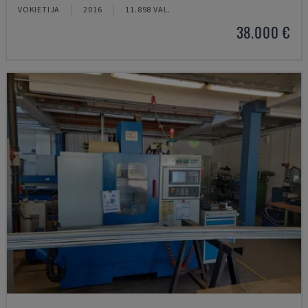
VOKIETIJA
2016
11.898 VAL.
38.000 €