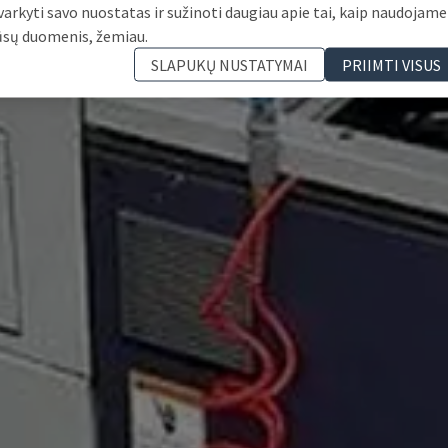
varkyti savo nuostatas ir sužinoti daugiau apie tai, kaip naudojame
ūsų duomenis, žemiau.
SLAPUKŲ NUSTATYMAI
PRIIMTI VISUS