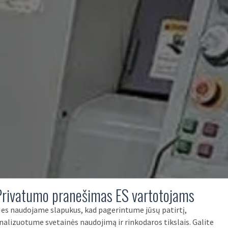
Privatumo pranešimas ES vartotojams
es naudojame slapukus, kad pagerintume jūsų patirtį,
nalizuotume svetainės naudojimą ir rinkodaros tikslais. Galite