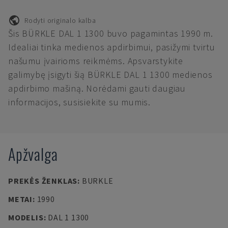
Rodyti originalo kalba
Šis BÜRKLE DAL 1 1300 buvo pagamintas 1990 m.
Idealiai tinka medienos apdirbimui, pasižymi tvirtu
našumu įvairioms reikmėms. Apsvarstykite
galimybę įsigyti šią BÜRKLE DAL 1 1300 medienos
apdirbimo mašiną. Norėdami gauti daugiau
informacijos, susisiekite su mumis.
Apžvalga
PREKĖS ŽENKLAS
:
BURKLE
METAI
:
1990
MODELIS
:
DAL 1 1300