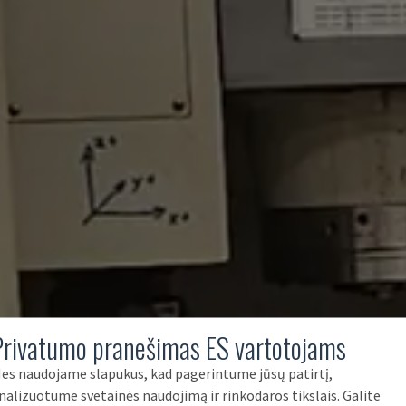
Privatumo pranešimas ES vartotojams
es naudojame slapukus, kad pagerintume jūsų patirtį,
nalizuotume svetainės naudojimą ir rinkodaros tikslais. Galite