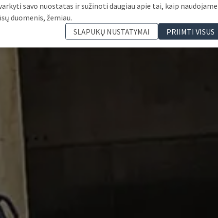
varkyti savo nuostatas ir sužinoti daugiau apie tai, kaip naudojame
ūsų duomenis, žemiau.
SLAPUKŲ NUSTATYMAI
PRIIMTI VISUS