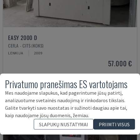
EASY 2000 D
CEFLA - CITS (KOKS)
LENKIJA
2009
57.000 €
Privatumo pranešimas ES vartotojams
Mes naudojame slapukus, kad pagerintume jūsų patirtį,
analizuotume svetainės naudojimą ir rinkodaros tikslais.
Galite tvarkyti savo nuostatas ir sužinoti daugiau apie tai,
kaip naudojame jūsų duomenis, žemiau.
SLAPUKŲ NUSTATYMAI
PRIIMTI VISUS