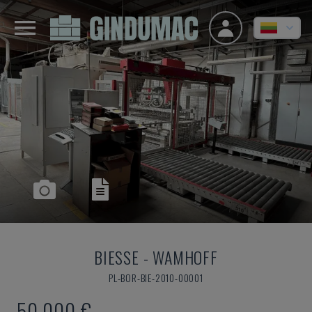
BIESSE
-
WAMHOFF
PL-BOR-BIE-2010-00001
50.000 €