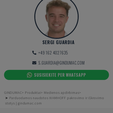
SERGI GUARDIA
+49 162 4027635
S.GUARDIA@GINDUMAC.COM
SUSISIEKITE PER WHATSAPP
GINDUMAC
Produktai
Medienos apdirbimas
➤ Parduodamos naudotos WAMHOFF pakrovimo ir iškrovimo
stotys | gindumac.com