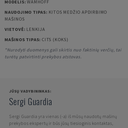
MODELIS
:
WAMHOFF
NAUDOJIMO TIPAS
:
KITOS MEDŽIO APDIRBIMO
MAŠINOS
VIETOVĖ
:
LENKIJA
MAŠINOS TIPAS
:
CITS (KOKS)
*Nurodyti duomenys gali skirtis nuo faktinių verčių, tai
turėtų patvirtinti prekybos atstovas.
JŪSŲ VADYBININKAS:
Sergi Guardia
Sergi Guardia
yra vienas (-a) iš mūsų naudotų mašinų
prekybos ekspertų ir būs jūsų tiesioginis kontaktas,