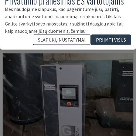
Privatumo pranešimas ES vartotojams
Mes naudojame slapukus, kad pagerintume jūsų patirtį,
EASY 2000 D
analizuotume svetainės naudojimą ir rinkodaros tikslais.
CEFLA - CITS (KOKS)
Galite tvarkyti savo nuostatas ir sužinoti daugiau apie tai,
LENKIJA
2009
kaip naudojame jūsų duomenis, žemiau.
57.000 €
SLAPUKŲ NUSTATYMAI
PRIIMTI VISUS