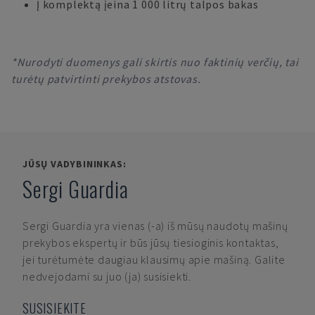
Į komplektą įeina 1 000 litrų talpos bakas
*Nurodyti duomenys gali skirtis nuo faktinių verčių, tai
turėtų patvirtinti prekybos atstovas.
JŪSŲ VADYBININKAS:
Sergi Guardia
Sergi Guardia
yra vienas (-a) iš mūsų naudotų mašinų
prekybos ekspertų ir būs jūsų tiesioginis kontaktas,
jei turėtumėte daugiau klausimų apie mašiną. Galite
nedvejodami su juo (ja) susisiekti.
SUSISIEKITE