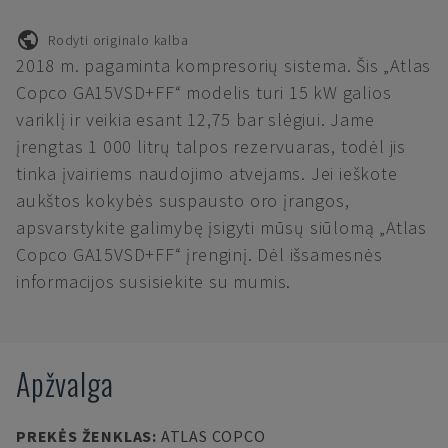
Rodyti originalo kalba
2018 m. pagaminta kompresorių sistema. Šis „Atlas
Copco GA15VSD+FF“ modelis turi 15 kW galios
variklį ir veikia esant 12,75 bar slėgiui. Jame
įrengtas 1 000 litrų talpos rezervuaras, todėl jis
tinka įvairiems naudojimo atvejams. Jei ieškote
aukštos kokybės suspausto oro įrangos,
apsvarstykite galimybę įsigyti mūsų siūlomą „Atlas
Copco GA15VSD+FF“ įrenginį. Dėl išsamesnės
informacijos susisiekite su mumis.
Apžvalga
PREKĖS ŽENKLAS
:
ATLAS COPCO