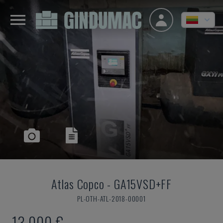
Atlas Copco
-
GA15VSD+FF
PL-OTH-ATL-2018-00001
13.000 €