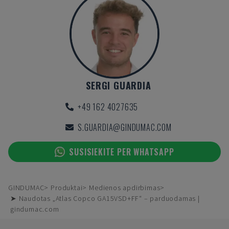
SERGI GUARDIA
+49 162 4027635
S.GUARDIA@GINDUMAC.COM
SUSISIEKITE PER WHATSAPP
GINDUMAC
Produktai
Medienos apdirbimas
➤ Naudotas „Atlas Copco GA15VSD+FF“ – parduodamas |
gindumac.com