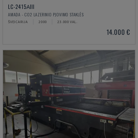
LC-2415ΑIII
AMADA - CO2 LAZERINIO PJOVIMO STAKLĖS
ŠVEICARIJA
2000
23.000 VAL.
14.000 €