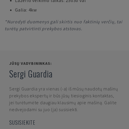
Lazerio veikimo laikas: 25030 val
Galia: 4kw
*Nurodyti duomenys gali skirtis nuo faktinių verčių, tai
turėtų patvirtinti prekybos atstovas.
JŪSŲ VADYBININKAS:
Sergi Guardia
Sergi Guardia
yra vienas (-a) iš mūsų naudotų mašinų
prekybos ekspertų ir būs jūsų tiesioginis kontaktas,
jei turėtumėte daugiau klausimų apie mašiną. Galite
nedvejodami su juo (ja) susisiekti.
SUSISIEKITE