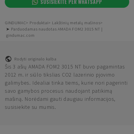
SUSISIEKITE PER WHATSAPP
GINDUMAC
Produktai
Lakštinių metalų mašinos
➤ Parduodamas naudotas AMADA FOM2 3015 NT |
gindumac.com
Rodyti originalo kalba
Šis 3 ašių AMADA FOM2 3015 NT buvo pagamintas
2012 m. ir siūlo tikslias CO2 lazerinio pjovimo
galimybes. Idealiai tinka tiems, kurie nori pagerinti
savo gamybos procesus naudojant patikimą
mašiną. Norėdami gauti daugiau informacijos,
susisiekite su mumis.