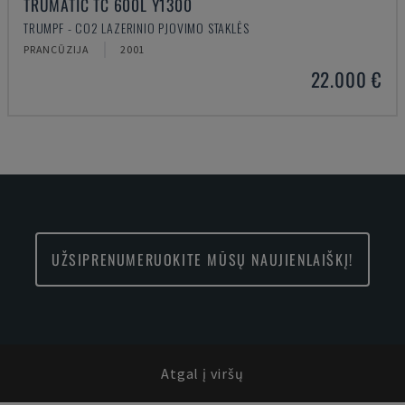
TRUMATIC TC 600L Y1300
TRUMPF - CO2 LAZERINIO PJOVIMO STAKLĖS
PRANCŪZIJA
2001
22.000 €
UŽSIPRENUMERUOKITE MŪSŲ NAUJIENLAIŠKĮ!
Atgal į viršų