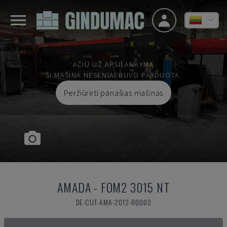
AČIŪ UŽ APSILANKYMĄ
ŠI MAŠINA NESENIAI BUVO PARDUOTA.
Peržiūrėti panašias mašinas
AMADA
-
FOM2 3015 NT
DE-CUT-AMA-2012-00002